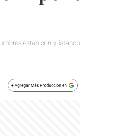
gumbres están conquistando
.
+ Agregar Más Produccion en