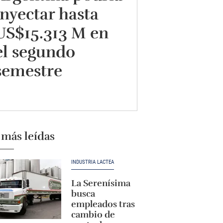
inyectar hasta
US$15.313 M en
el segundo
semestre
 más leídas
INDUSTRIA LÁCTEA
La Serenísima
busca
empleados tras
cambio de