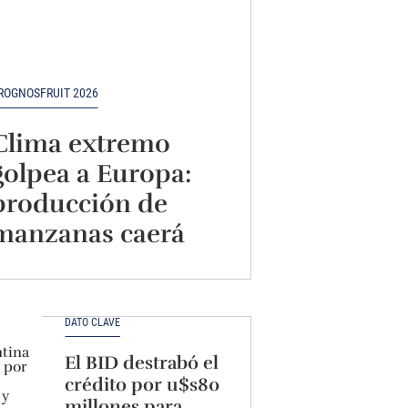
ROGNOSFRUIT 2026
Clima extremo
golpea a Europa:
producción de
manzanas caerá
más de 15%
DATO CLAVE
El BID destrabó el
crédito por u$s80
millones para