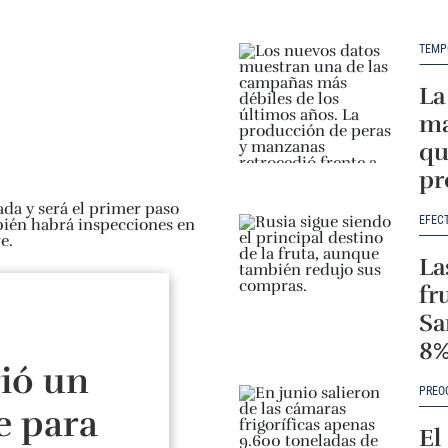
TEMP
La
ma
qu
pr
EFEC
La
fr
Sa
8
ió un
PREO
e para
El