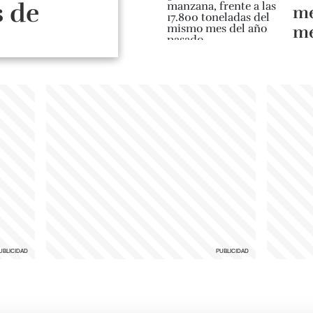
 de
me
me