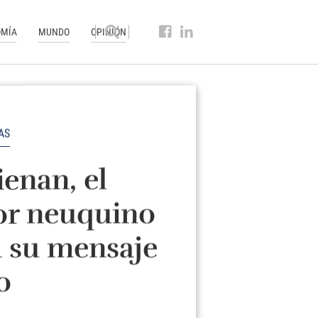
MÍA
MUNDO
OPINIÓN
AS
ienan, el
or neuquino
a su mensaje
o