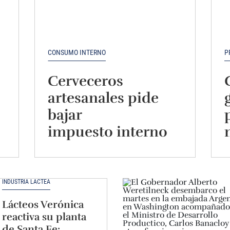
CONSUMO INTERNO
P
Cerveceros
artesanales pide
bajar
impuesto interno
por la caída de las
ventas
INDUSTRIA LÁCTEA
Lácteos Verónica
reactiva su planta
de Santa Fe: