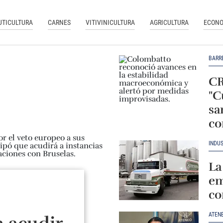
UTICULTURA
CARNES
VITIVINICULTURA
AGRICULTURA
ECONO
BARR
CR
"C
sa
co
INDU
La
em
co
ATEN