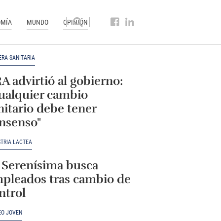
MÍA
MUNDO
OPINIÓN
ERA SANITARIA
A advirtió al gobierno:
ualquier cambio
nitario debe tener
nsenso"
STRIA LÁCTEA
 Serenísima busca
pleados tras cambio de
ntrol
EO JOVEN