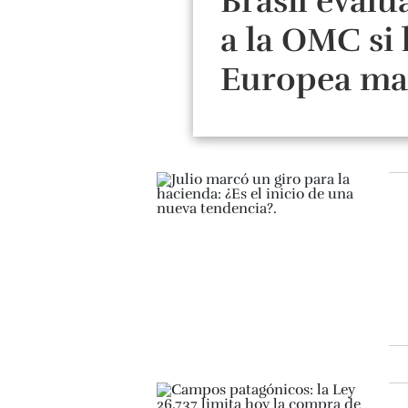
Brasil evalú
a la OMC si 
Europea ma
el veto a la 
brasileña