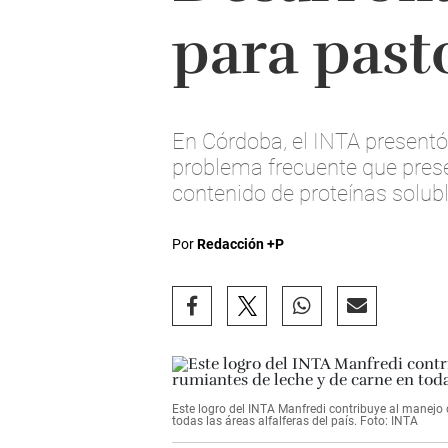
para past
En Córdoba, el INTA presentó
problema frecuente que presen
contenido de proteínas solub
Por
Redacción +P
Este logro del INTA Manfredi contribuye al manejo 
todas las áreas alfalferas del país. Foto: INTA