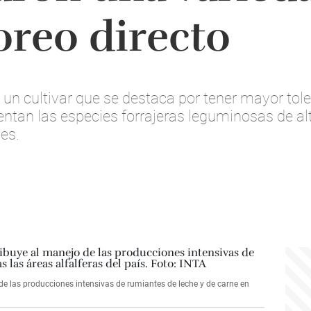
oreo directo
 un cultivar que se destaca por tener mayor tol
tan las especies forrajeras leguminosas de alta
les.
de las producciones intensivas de rumiantes de leche y de carne en