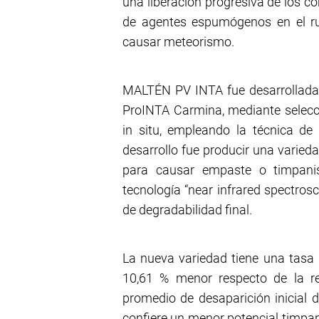
una liberación progresiva de los c
de agentes espumógenos en el ru
causar meteorismo.
MALTÉN PV INTA fue desarrollada a 
ProINTA Carmina, mediante selecci
in situ, empleando la técnica de 
desarrollo fue producir una varied
para causar empaste o timpani
tecnología “near infrared spectro
de degradabilidad final.
La nueva variedad tiene una tasa 
10,61 % menor respecto de la reg
promedio de desaparición inicial d
confiere un menor potencial timpan