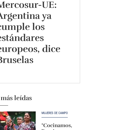
Mercosur-UE:
Argentina ya
cumple los
estándares
europeos, dice
Bruselas
 más leídas
MUJERES DE CAMPO
"Cocinamos,