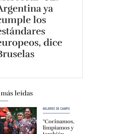
Argentina ya
cumple los
estándares
europeos, dice
Bruselas
 más leídas
MUJERES DE CAMPO
"Cocinamos,
limpiamos y
también