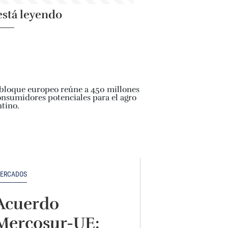
está leyendo
ERCADOS
Acuerdo
Mercosur-UE: