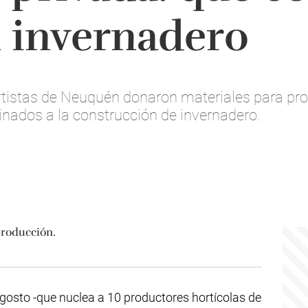
 invernadero
istas de Neuquén donaron materiales para prod
inados a la construcción de invernadero.
gosto -que nuclea a 10 productores hortícolas de