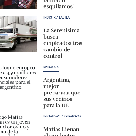
esquilamos"
INDUSTRIA LÁCTEA
La Serenísima
busca
empleados tras
cambio de
control
MERCADOS
Argentina,
mejor
preparada que
sus vecinos
para la UE
INICIATIVAS INSPIRADORAS
Matías Lienan,
el productor