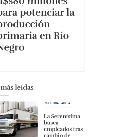
u$s80 millones
para potenciar la
producción
primaria en Río
Negro
 más leídas
INDUSTRIA LÁCTEA
La Serenísima
busca
empleados tras
cambio de