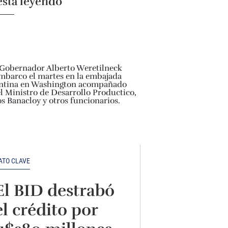
está leyendo
ATO CLAVE
El BID destrabó
el crédito por