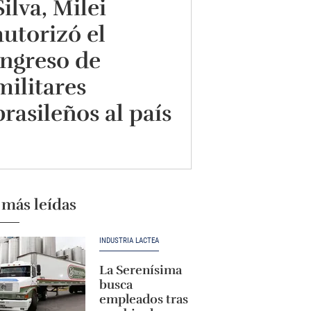
Silva, Milei
autorizó el
ingreso de
militares
brasileños al país
 más leídas
INDUSTRIA LÁCTEA
La Serenísima
busca
empleados tras