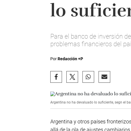
lo suficie
Para el banco de inversión de
problemas financieros del paí
Por
Redacción +P
Argentina no ha devaluado lo suficiente, segn el ba
Argentina y otros países fronteri
allá de la ola de ajustes cambiario