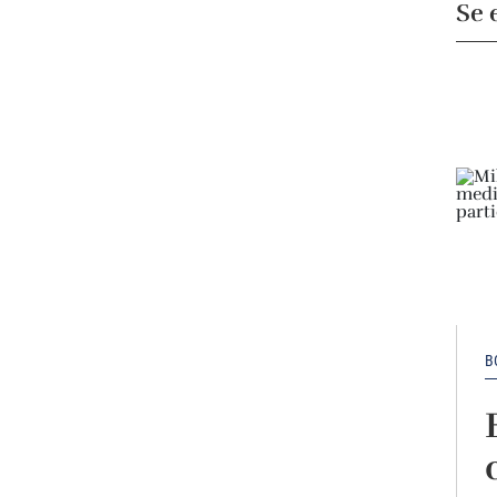
Se 
B