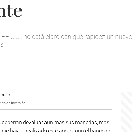
nte
 EE.UU., no está claro con qué rapidez un nuevo
s.
nco de inversión.
zos deberían devaluar aún más sus monedas, más
s que hayan realizado este año, según el banco de