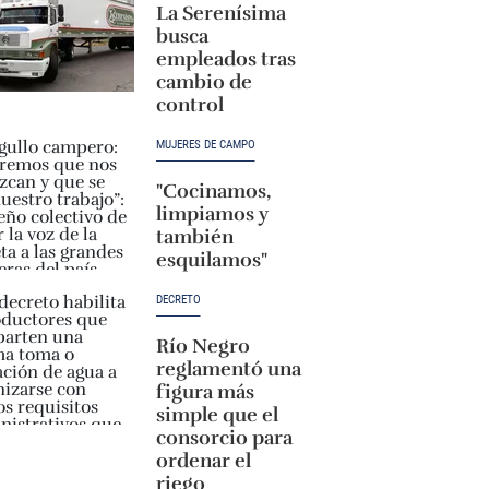
La Serenísima
busca
empleados tras
cambio de
control
MUJERES DE CAMPO
"Cocinamos,
limpiamos y
también
esquilamos"
DECRETO
Río Negro
reglamentó una
figura más
simple que el
consorcio para
ordenar el
riego