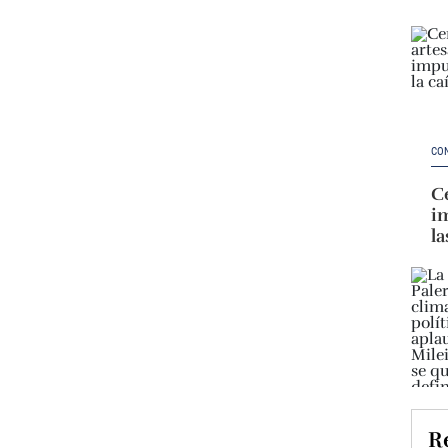
CO
Ce
im
la
Re