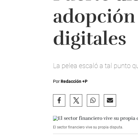
adopción
digitales
La pelea escaló a tal punto q
Por
Redacción +P
El sector financiero vive su propia disputa.