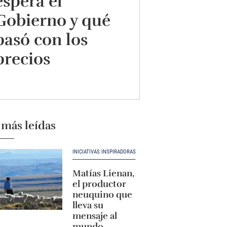
espera el
Gobierno y qué
pasó con los
precios
 más leídas
INICIATIVAS INSPIRADORAS
Matías Lienan,
el productor
neuquino que
lleva su
mensaje al
mundo