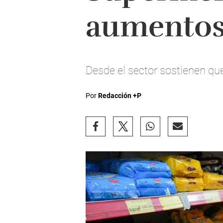
aumentos
Desde el sector sostienen que
Por
Redacción +P