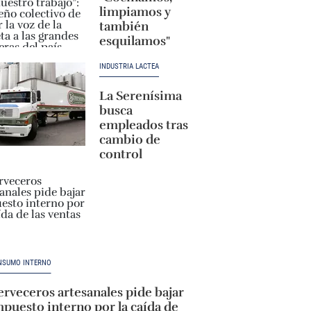
limpiamos y
también
esquilamos"
INDUSTRIA LÁCTEA
La Serenísima
busca
empleados tras
cambio de
control
NSUMO INTERNO
rveceros artesanales pide bajar
puesto interno por la caída de