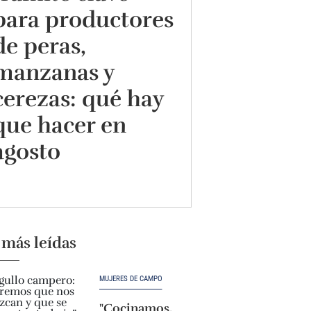
para productores
de peras,
manzanas y
cerezas: qué hay
que hacer en
agosto
 más leídas
MUJERES DE CAMPO
"Cocinamos,