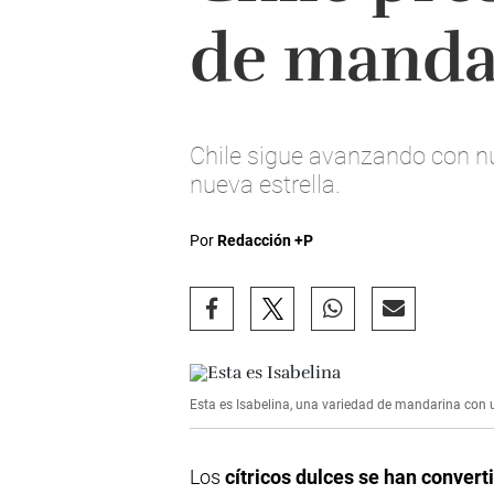
de mandar
Chile sigue avanzando con nu
nueva estrella.
Por
Redacción +P
Esta es Isabelina, una variedad de mandarina con 
Los
cítricos dulces se han conve