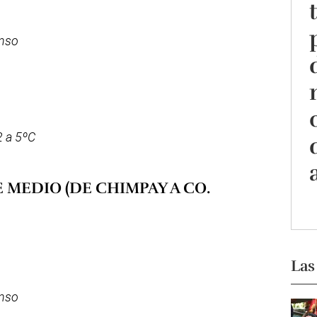
enso
 a 5ºC
 MEDIO (DE CHIMPAY A CO.
Las
enso