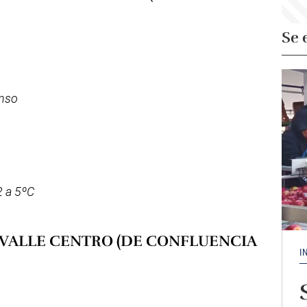
Se 
enso
 a 5ºC
 VALLE CENTRO (DE CONFLUENCIA
I