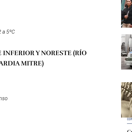
 a 5ºC
 INFERIOR Y NORESTE (RÍO
ARDIA MITRE)
enso
CO
Ce