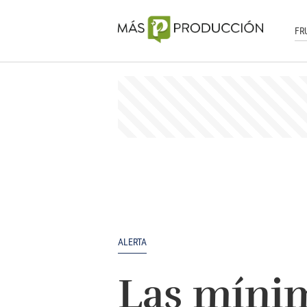
FR
ALERTA
Las mínim