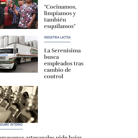
"Cocinamos,
limpiamos y
también
esquilamos"
INDUSTRIA LÁCTEA
La Serenísima
busca
empleados tras
cambio de
control
NSUMO INTERNO
rveceros artesanales pide bajar