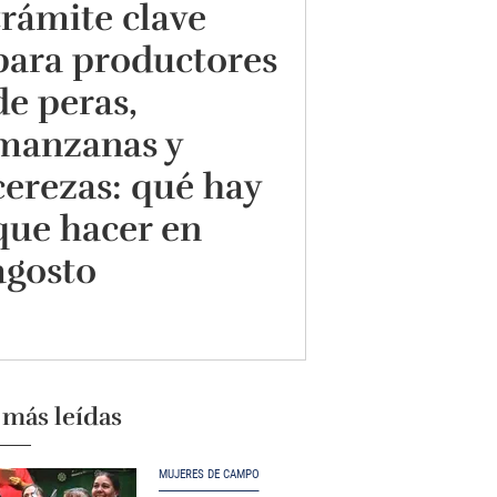
trámite clave
para productores
de peras,
manzanas y
cerezas: qué hay
que hacer en
agosto
 más leídas
MUJERES DE CAMPO