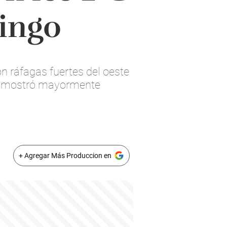
ingo
on ráfagas fuertes del oeste
se mostró mayormente
+ Agregar Más Produccion en