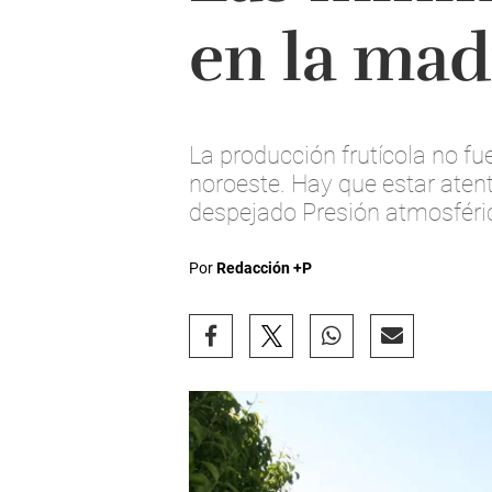
en la ma
La producción frutícola no fu
noroeste. Hay que estar at
despejado Presión atmosféri
Por
Redacción +P