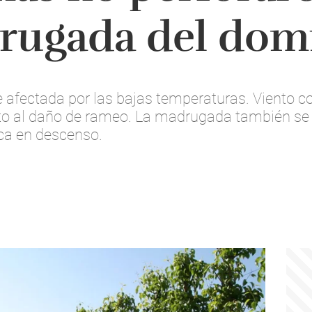
drugada del dom
e afectada por las bajas temperaturas. Viento c
ento al daño de rameo. La madrugada también 
ca en descenso.