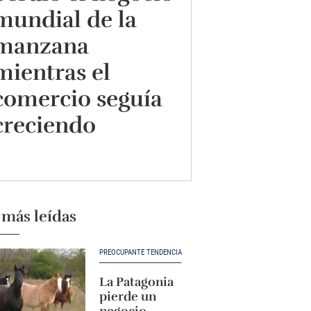
mundial de la
manzana
mientras el
comercio seguía
creciendo
 más leídas
PREOCUPANTE TENDENCIA
La Patagonia
pierde un
negocio