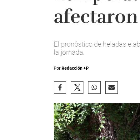
afectaron
El pronóstico de heladas ela
la jornada.
Por
Redacción +P