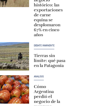
histórico: las
exportaciones
de carne
equina se
desplomaron
67% en cinco
años
DEBATE INMINENTE
Tierras sin
límite: qué pasa
en la Patagonia
ANÁLISIS
Cómo
Argentina
perdió el
negocio de la