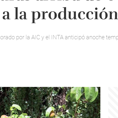
 a la producción
borado por la AIC y el INTA anticipó anoche tem