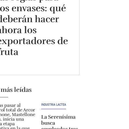
los envases: qué
deberán hacer
ahora los
exportadores de
fruta
 más leídas
INDUSTRIA LÁCTEA
La Serenísima
busca
empleados tras