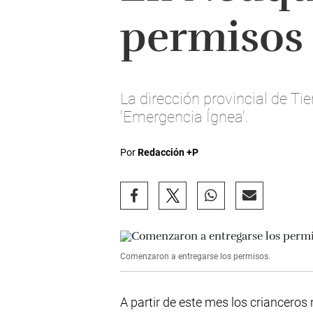
permisos
La dirección provincial de Ti
'Emergencia Ígnea'.
Por
Redacción +P
Comenzaron a entregarse los permisos.
A partir de este mes los criancero