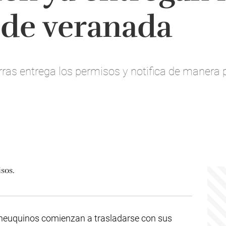
 de veranada
erras entrega los permisos y notifica de manera 
s neuquinos comienzan a trasladarse con sus