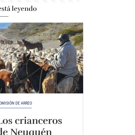
está leyendo
OMISIÓN DE ARREO
Los crianceros
de Neuquén