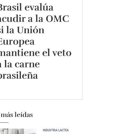
Brasil evalúa
acudir a la OMC
si la Unión
Europea
mantiene el veto
a la carne
brasileña
 más leídas
INDUSTRIA LÁCTEA