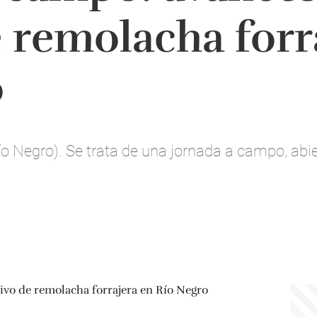
e remolacha forr
o
ío Negro). Se trata de una jornada a campo, abier