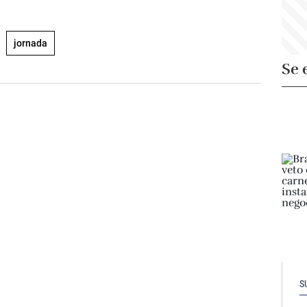
jornada
Se 
S