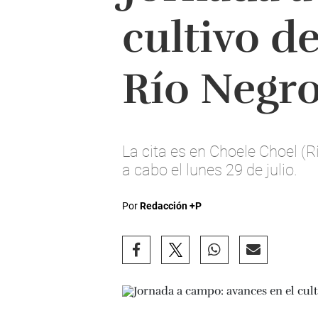
cultivo d
Río Negr
La cita es en Choele Choel (R
a cabo el lunes 29 de julio.
Por
Redacción +P