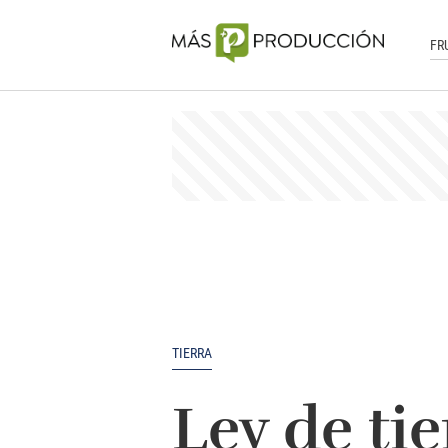
FR
TIERRA
Ley de tie