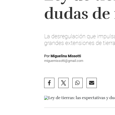
dudas de 
La desregulación que impulsa 
grandes extensiones de tierra
Por
Miguelina Missotti
miguemissotti@gmail.com