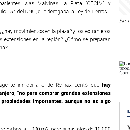
atientes Islas Malvinas La Plata (CECIM) y
ulo 154 del DNU, que derogaba la Ley de Tierras.
Se 
l, ¿hay movimientos en la plaza? ¿Los extranjeros
es extensiones en la región? ¿Cómo se preparan
rma?
agente inmobiliario de Remax contó que
hay
ranjero, “no para comprar grandes extensiones
r propiedades importantes, aunque no es algo
I
ero es hasta 5.000 m2, pero si hay algo de 10.000