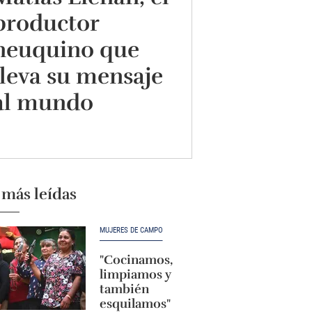
productor
neuquino que
lleva su mensaje
al mundo
 más leídas
MUJERES DE CAMPO
"Cocinamos,
limpiamos y
también
esquilamos"