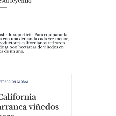
está leyendo
ETRACCIÓN GLOBAL
California
arranca viñedos