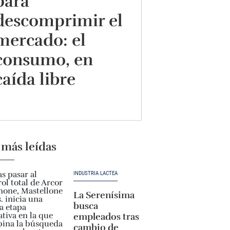
para
descomprimir el
mercado: el
consumo, en
caída libre
 más leídas
INDUSTRIA LÁCTEA
La Serenísima
busca
empleados tras
cambio de