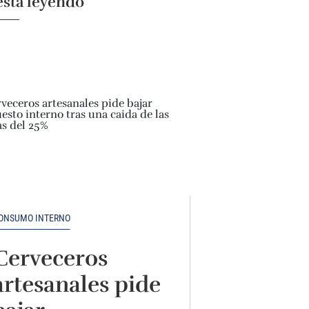
está leyendo
ONSUMO INTERNO
Cerveceros
artesanales pide