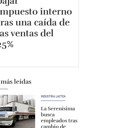
bajar
impuesto interno
tras una caída de
las ventas del
25%
 más leídas
INDUSTRIA LÁCTEA
La Serenísima
busca
empleados tras
cambio de