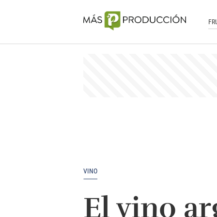
FR
VINO
El vino ar