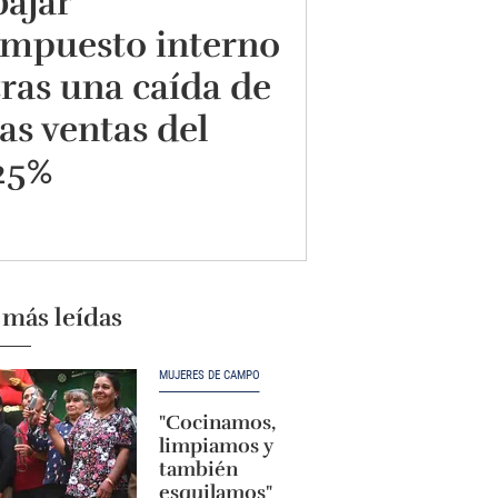
bajar
impuesto interno
tras una caída de
las ventas del
25%
 más leídas
MUJERES DE CAMPO
"Cocinamos,
limpiamos y
también
esquilamos"