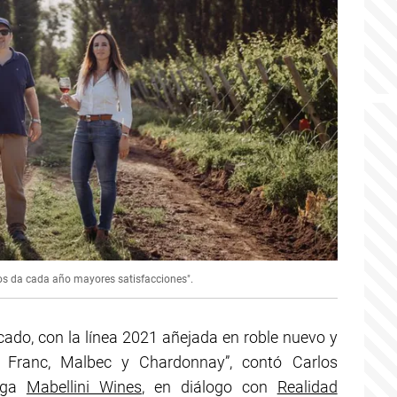
nos da cada año mayores satisfacciones".
rcado, con la línea 2021 añejada en roble nuevo y
t Franc, Malbec y Chardonnay”, contó Carlos
dega
Mabellini Wines
, en diálogo con
Realidad