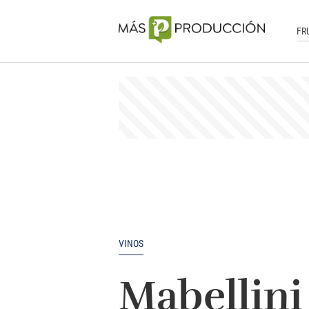
FR
VINOS
Mabellini