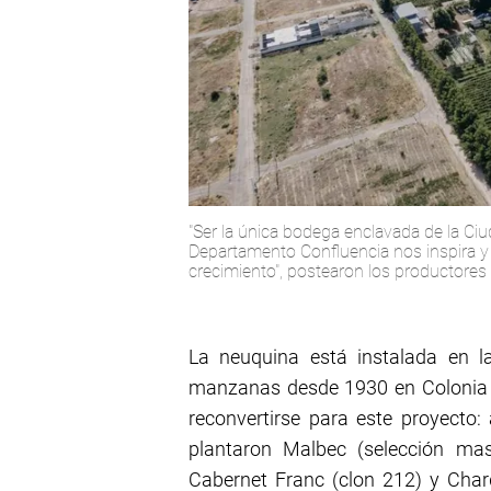
"Ser la única bodega enclavada de la Ci
Departamento Confluencia nos inspira y
crecimiento", postearon los productores
La neuquina está instalada en la
manzanas desde 1930 en Colonia C
reconvertirse para este proyecto:
plantaron Malbec (selección masa
Cabernet Franc (clon 212) y Char