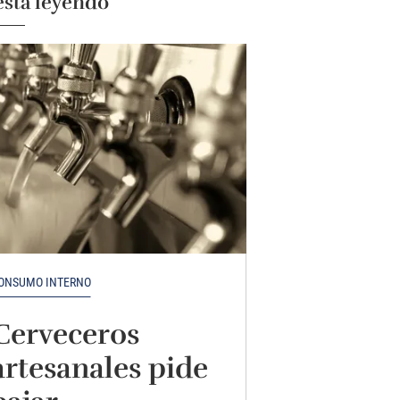
está leyendo
ONSUMO INTERNO
Cerveceros
artesanales pide