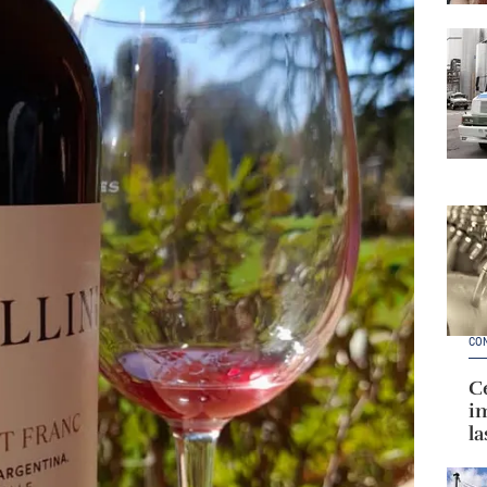
CO
Ce
im
la