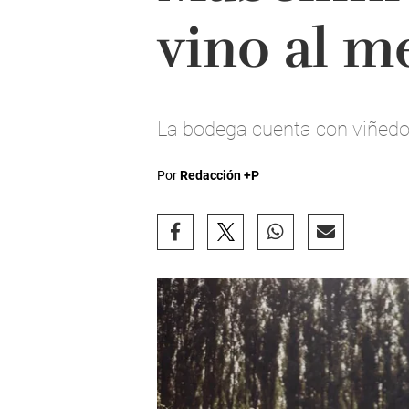
vino al m
La bodega cuenta con viñedos
Por
Redacción +P