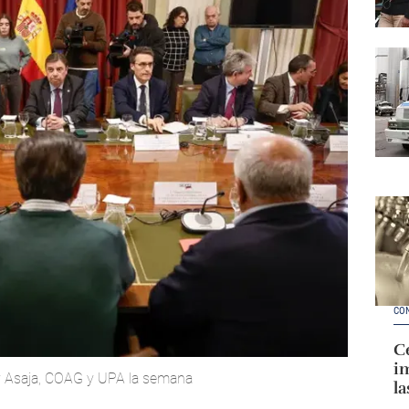
CO
Ce
im
 y Asaja, COAG y UPA la semana
la