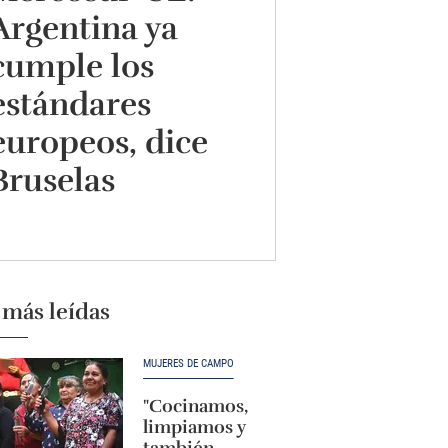
Argentina ya
cumple los
estándares
europeos, dice
Bruselas
 más leídas
MUJERES DE CAMPO
"Cocinamos,
limpiamos y
también