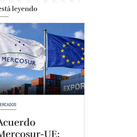
está leyendo
ERCADOS
Acuerdo
Mercosur-UE: