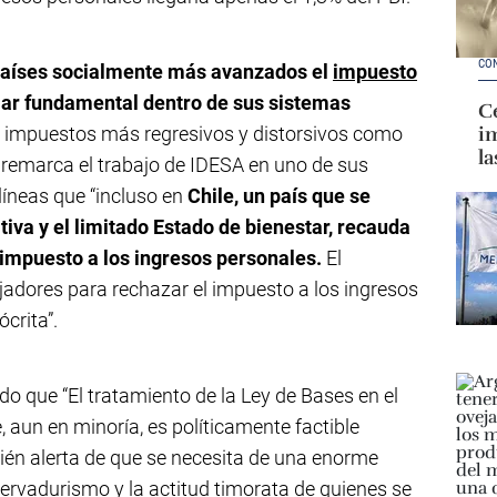
CO
países socialmente más avanzados el
impuesto
lar fundamental dentro de sus sistemas
Ce
r impuestos más regresivos y distorsivos como
im
la
, remarca el trabajo de IDESA en uno de sus
líneas que “incluso en
Chile, un país que se
tiva y el limitado Estado de bienestar, recauda
 impuesto a los ingresos personales.
El
jadores para rechazar el impuesto a los ingresos
crita”.
do que “El tratamiento de la Ley de Bases en el
 aun en minoría, es políticamente factible
ién alerta de que se necesita de una enorme
nservadurismo y la actitud timorata de quienes se