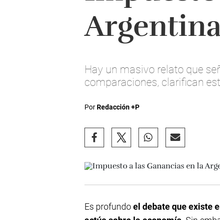
Argentina.
Hay un masivo relato que señ
comparaciones, clarifican es
Por
Redacción +P
Es profundo
el debate que existe e