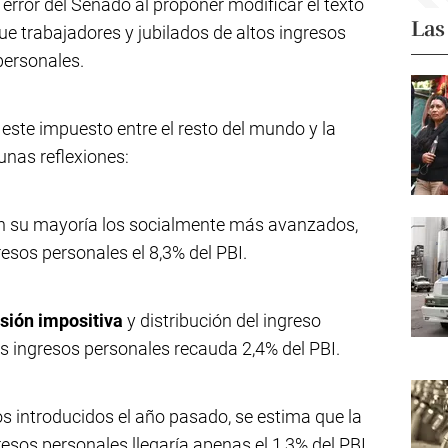
 error del Senado al proponer modificar el texto
Las
e trabajadores y jubilados de altos ingresos
personales.
este impuesto entre el resto del mundo y la
unas reflexiones:
n su mayoría los socialmente más avanzados,
esos personales el 8,3% del PBI.
esión impositiva
y distribución del ingreso
os ingresos personales recauda 2,4% del PBI.
s introducidos el año pasado, se estima que la
esos personales llegaría apenas el 1,3% del PBI.