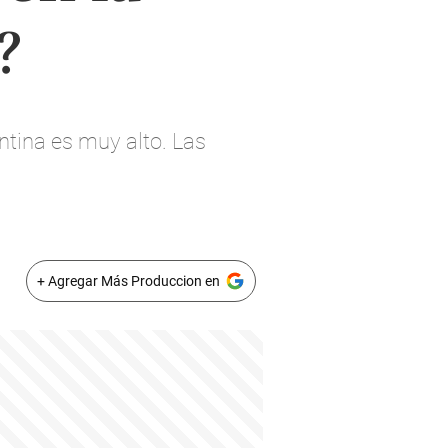
?
ntina es muy alto. Las
+ Agregar Más Produccion en