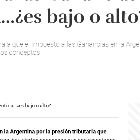
..¿es bajo o alto
ala que el Impuesto a las Ganancias en la Arge
tos conceptos
n la Argentina por la
presión tributaria
que