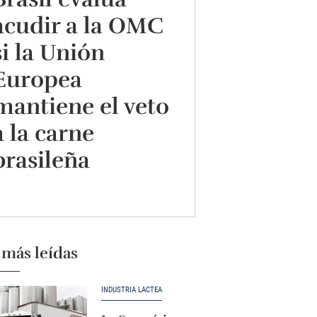
acudir a la OMC
si la Unión
Europea
mantiene el veto
a la carne
brasileña
 más leídas
INDUSTRIA LÁCTEA