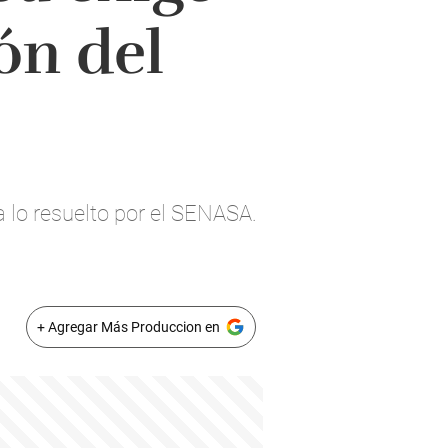
ón del
 lo resuelto por el SENASA.
+ Agregar Más Produccion en