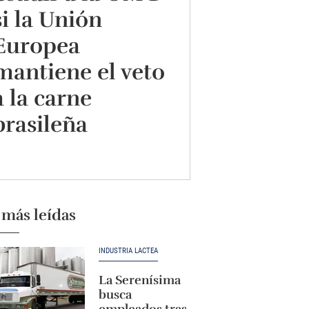
si la Unión
Europea
mantiene el veto
a la carne
brasileña
 más leídas
INDUSTRIA LÁCTEA
La Serenísima
busca
empleados tras