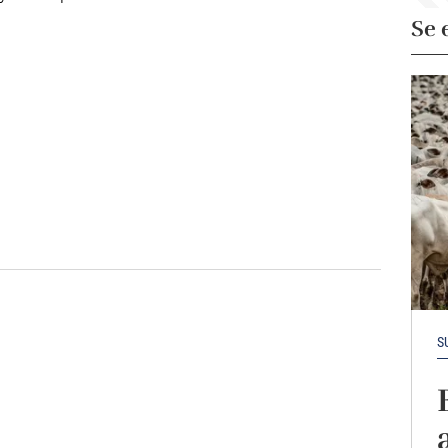
Se 
S