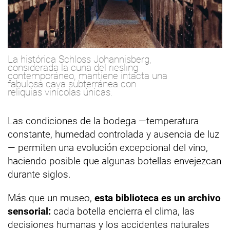
La histórica Schloss Johannisberg,
considerada la cuna del riesling
contemporáneo, mantiene intacta una
fabulosa cava subterránea con
reliquias vinícolas únicas.
Las condiciones de la bodega —temperatura
constante, humedad controlada y ausencia de luz
— permiten una evolución excepcional del vino,
haciendo posible que algunas botellas envejezcan
durante siglos.
Más que un museo,
esta biblioteca es un archivo
sensorial:
cada botella encierra el clima, las
decisiones humanas y los accidentes naturales