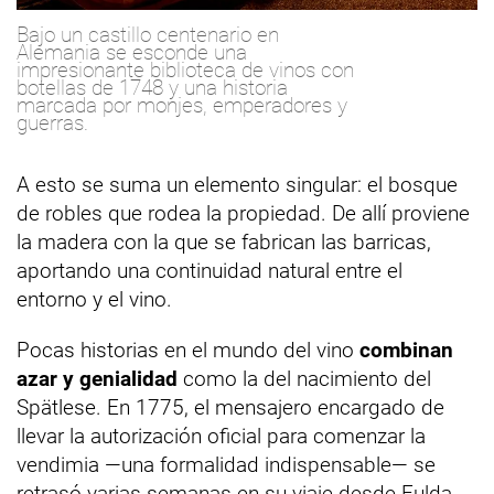
Bajo un castillo centenario en
Alemania se esconde una
impresionante biblioteca de vinos con
botellas de 1748 y una historia
marcada por monjes, emperadores y
guerras.
A esto se suma un elemento singular: el bosque
de robles que rodea la propiedad. De allí proviene
la madera con la que se fabrican las barricas,
aportando una continuidad natural entre el
entorno y el vino.
Pocas historias en el mundo del vino
combinan
azar y genialidad
como la del nacimiento del
Spätlese. En 1775, el mensajero encargado de
llevar la autorización oficial para comenzar la
vendimia —una formalidad indispensable— se
retrasó varias semanas en su viaje desde Fulda.