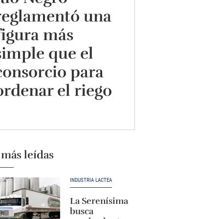
reglamentó una
figura más
simple que el
consorcio para
ordenar el riego
 más leídas
INDUSTRIA LÁCTEA
La Serenísima
busca