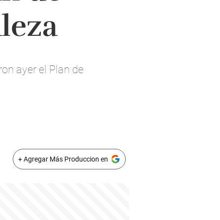
aleza
on ayer el Plan de
+ Agregar Más Produccion en