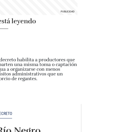
está leyendo
ECRETO
Río Negro