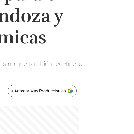
endoza y
micas
, sino que también redefine la
+ Agregar Más Produccion en