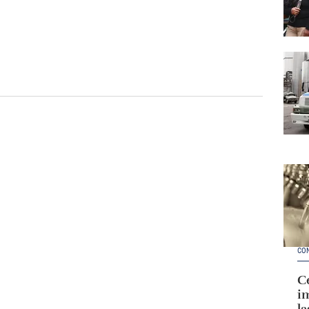
CO
Ce
im
la