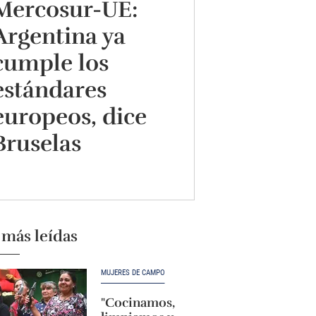
Mercosur-UE:
Argentina ya
cumple los
estándares
europeos, dice
Bruselas
 más leídas
MUJERES DE CAMPO
"Cocinamos,