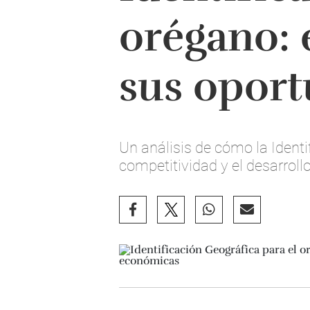
orégano: 
sus opor
Un análisis de cómo la Identi
competitividad y el desarroll