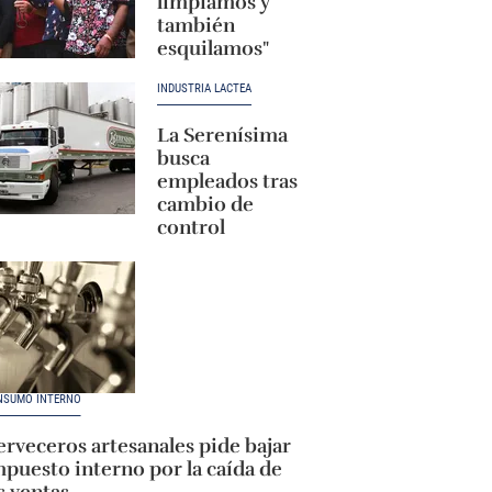
limpiamos y
también
esquilamos"
INDUSTRIA LÁCTEA
La Serenísima
busca
empleados tras
cambio de
control
NSUMO INTERNO
rveceros artesanales pide bajar
puesto interno por la caída de
s ventas