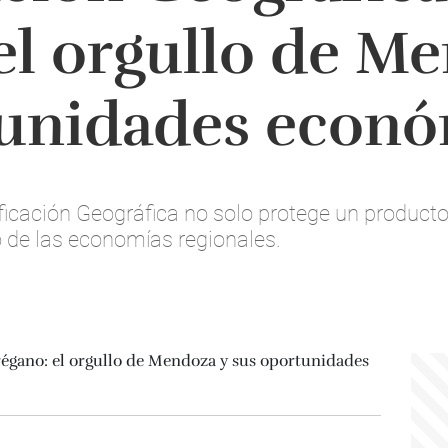
el orgullo de M
tunidades econó
ficación Geográfica no solo protege un producto
o de las economías regionales.