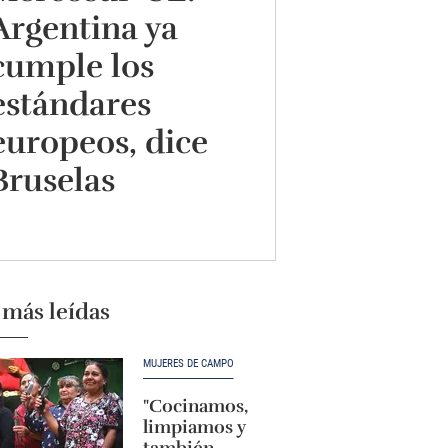
Argentina ya
cumple los
estándares
europeos, dice
Bruselas
 más leídas
MUJERES DE CAMPO
"Cocinamos,
limpiamos y
también