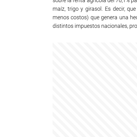
sobre la renta agrícola del 76,1% p
maíz, trigo y girasol. Es decir, q
menos costos) que genera una hect
distintos impuestos nacionales, pro