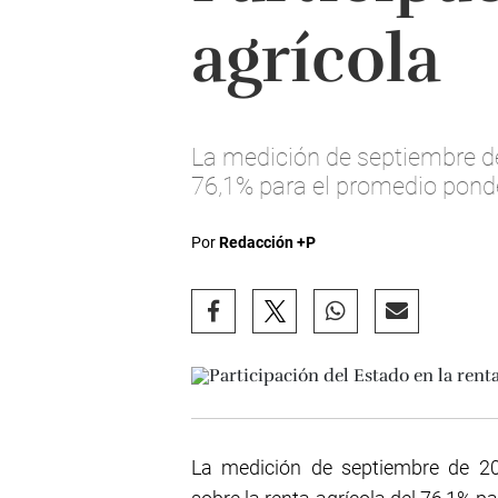
agrícola
La medición de septiembre de
76,1% para el promedio ponder
Por
Redacción +P
La medición de septiembre de 20