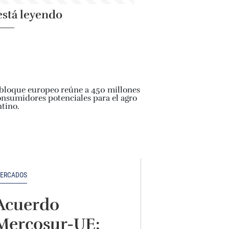
está leyendo
ERCADOS
Acuerdo
Mercosur-UE: