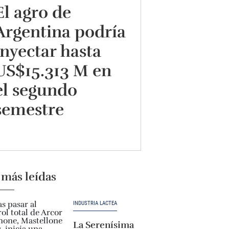
El agro de
Argentina podría
inyectar hasta
US$15.313 M en
el segundo
semestre
 más leídas
INDUSTRIA LÁCTEA
La Serenísima