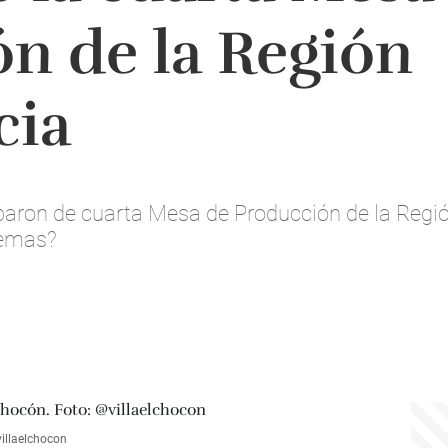
n de la Región
cia
aron de cuarta Mesa de Producción de la Región 
temas?
villaelchocon