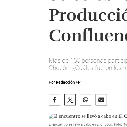
Producció
Confluen
Más de 150 personas particip
Chocón. ¿Cuáles fueron los 
Por
Redacción +P
El encuentro se llevó a cabo en El Chocón. Foto: @