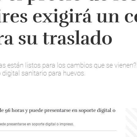
res exigirá un c
ra su traslado
as están listos para los cambios que se vienen?
o digital sanitario para huevos.
ede presentarse en soporte digital o impreso.