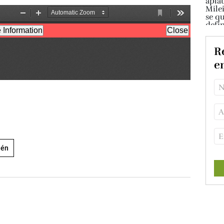
Re
e
uén