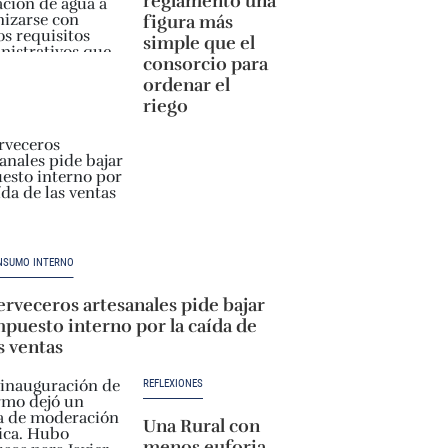
reglamentó una
figura más
simple que el
consorcio para
ordenar el
riego
NSUMO INTERNO
rveceros artesanales pide bajar
puesto interno por la caída de
s ventas
REFLEXIONES
Una Rural con
menos euforia,