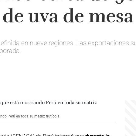
 de uva de mesa
 definida en nueve regiones. Las exportaciones 
mporada.
ndo Perú en toda su matriz frutícola.