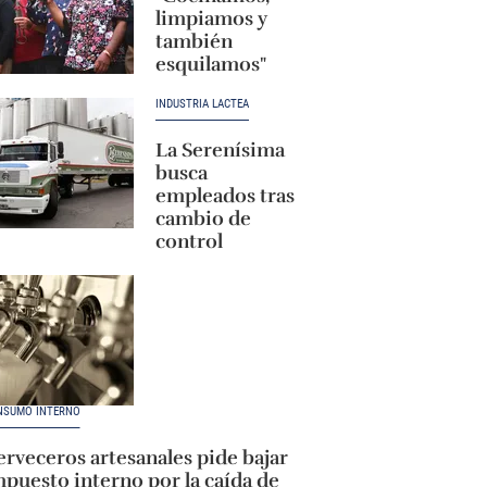
limpiamos y
también
esquilamos"
INDUSTRIA LÁCTEA
La Serenísima
busca
empleados tras
cambio de
control
NSUMO INTERNO
rveceros artesanales pide bajar
puesto interno por la caída de