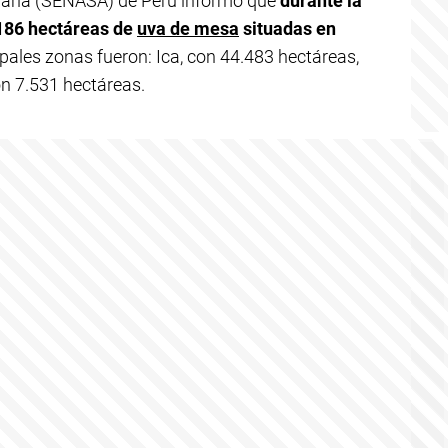
graria (SENASA) de Perú informó que
durante la
186 hectáreas de
uva de mesa
situadas en
pales zonas fueron: Ica, con 44.483 hectáreas,
n 7.531 hectáreas.