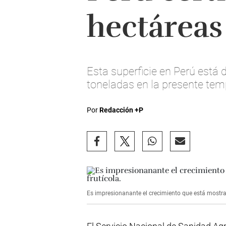
hectáreas
Esta superficie en Perú está
toneladas en la presente te
Por
Redacción +P
Es impresionanante el crecimiento que está mostra