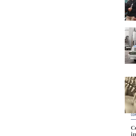
CO
Ce
im