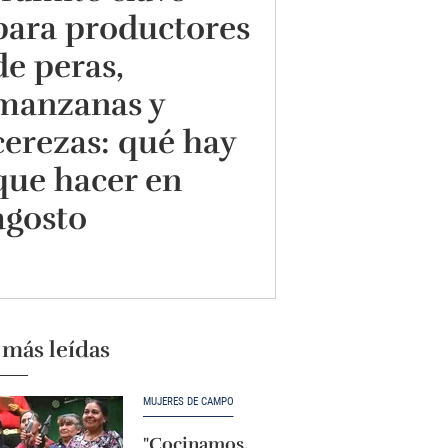
para productores
de peras,
manzanas y
cerezas: qué hay
que hacer en
agosto
 más leídas
MUJERES DE CAMPO
"Cocinamos,