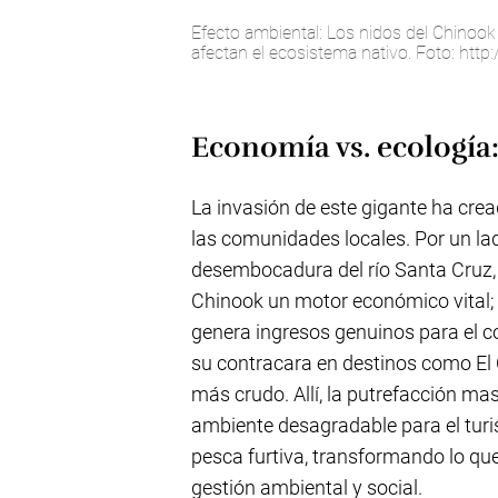
Efecto ambiental: Los nidos del Chinook a
afectan el ecosistema nativo. Foto: http
Economía vs. ecología
La invasión de este gigante ha cre
las comunidades locales. Por un la
desembocadura del río Santa Cruz, 
Chinook un motor económico vital; 
genera ingresos genuinos para el co
su contracara en destinos como El
más crudo. Allí, la putrefacción ma
ambiente desagradable para el turi
pesca furtiva, transformando lo qu
gestión ambiental y social.