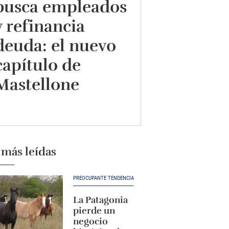
busca empleados
y refinancia
deuda: el nuevo
capítulo de
Mastellone
 más leídas
PREOCUPANTE TENDENCIA
La Patagonia
pierde un
negocio