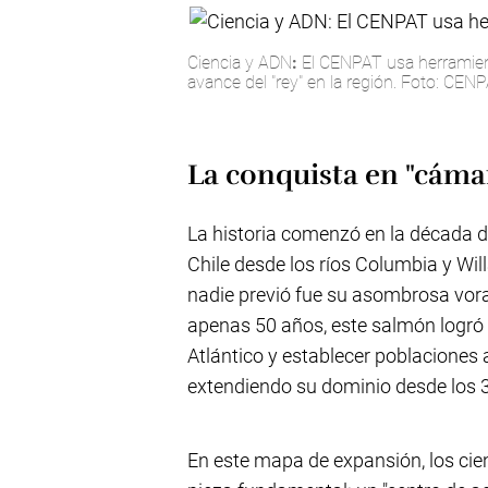
Ciencia y ADN
:
El CENPAT usa herramient
avance del "rey" en la región. Foto: CEN
La conquista en "cáma
La historia comenzó en la década d
Chile desde los ríos Columbia y Wil
nadie previó fue su asombrosa vora
apenas 50 años, este salmón logró 
Atlántico y establecer poblaciones
extendiendo su dominio desde los 3
En este mapa de expansión, los cien