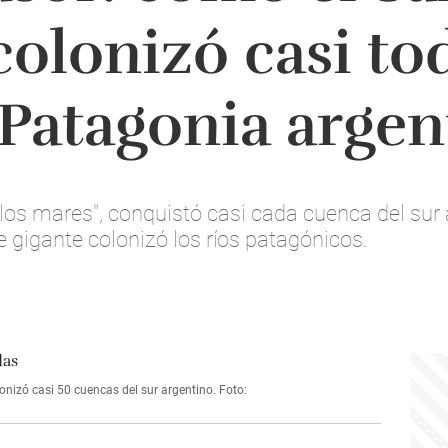
olonizó casi to
a Patagonia argen
 los mares", conquistó casi cada cuenca del sur
gigante colonizó los ríos patagónicos.
onizó casi 50 cuencas del sur argentino. Foto: