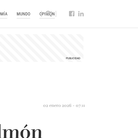
MÍA
MUNDO
OPINIÓN
02 enero 2026 - 07:11
almón