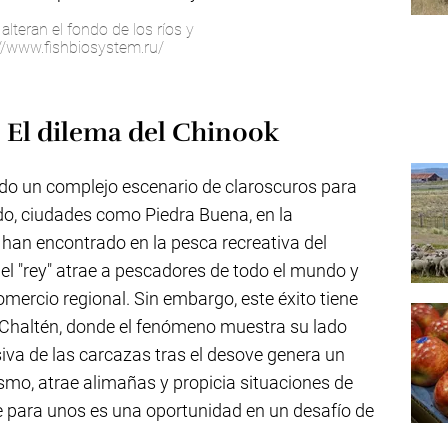
lteran el fondo de los ríos y
://www.fishbiosystem.ru/
: El dilema del Chinook
ado un complejo escenario de claroscuros para
do, ciudades como Piedra Buena, en la
han encontrado en la pesca recreativa del
el "rey" atrae a pescadores de todo el mundo y
mercio regional. Sin embargo, este éxito tiene
 Chaltén, donde el fenómeno muestra su lado
siva de las carcazas tras el desove genera un
smo, atrae alimañas y propicia situaciones de
e para unos es una oportunidad en un desafío de