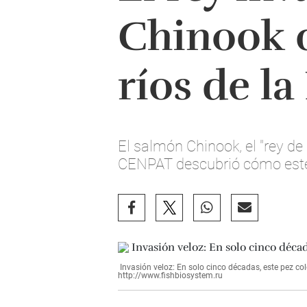
Chinook c
ríos de l
El salmón Chinook, el "rey de
CENPAT descubrió cómo este 
Invasión veloz: En solo cinco décadas, este pez col
http://www.fishbiosystem.ru