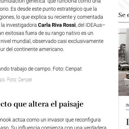
acumulación genética" que funciona como una
rio. Es desde este punto estratégico que la
Se 
egiones, lo que explica su reciente y comentada
 la investigadora
Carla Riva Rossi
, del IDEAus–
n exitosas fuera de su rango nativo es un
nivel mundial, observado casi exclusivamente
ur del continente americano.
mpo. Foto: Cenpat
cto que altera el paisaje
I
hinook actúa como un invasor que reconfigura
paso. Su influencia comienza con una verdadera