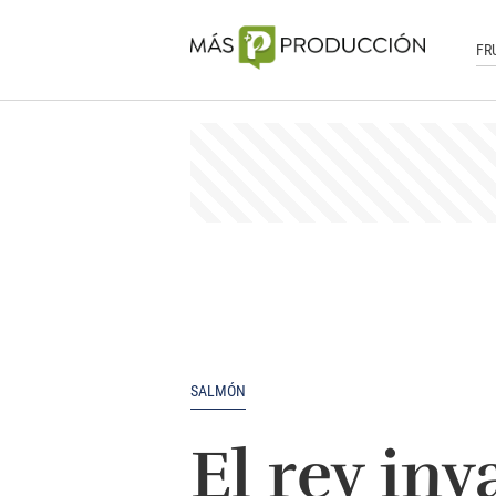
FR
SALMÓN
El rey in