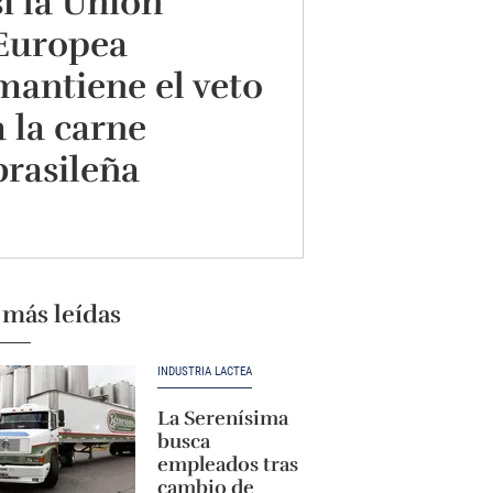
si la Unión
Europea
mantiene el veto
a la carne
brasileña
 más leídas
INDUSTRIA LÁCTEA
La Serenísima
busca
empleados tras
cambio de