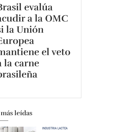
Brasil evalúa
acudir a la OMC
si la Unión
Europea
mantiene el veto
a la carne
brasileña
 más leídas
INDUSTRIA LÁCTEA