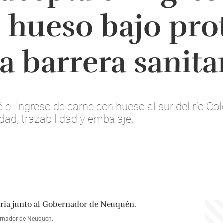
 hueso bajo pro
a barrera sanita
el ingreso de carne con hueso al sur del río Col
dad, trazabilidad y embalaje.
bernador de Neuquén.