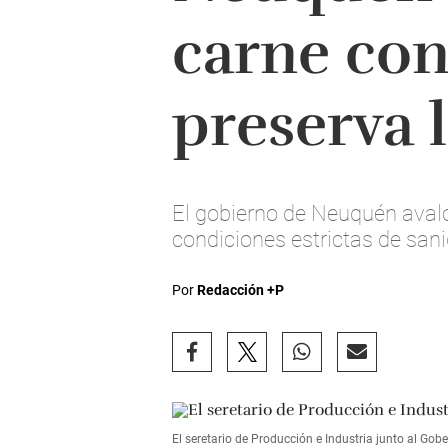
carne con
preserva l
El gobierno de Neuquén avaló 
condiciones estrictas de sani
Por
Redacción +P
El seretario de Producción e Industria junto al Go