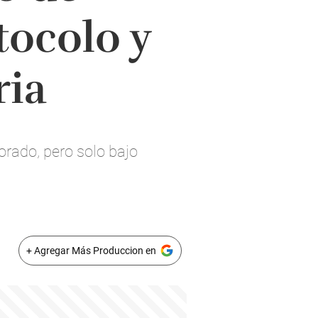
tocolo y
ria
orado, pero solo bajo
+ Agregar Más Produccion en