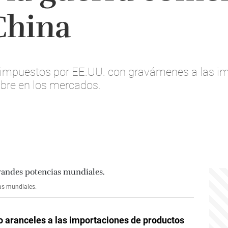
China
es impuestos por EE.UU. con gravámenes a las i
bre en los mercados.
ias mundiales.
 aranceles a las importaciones de productos