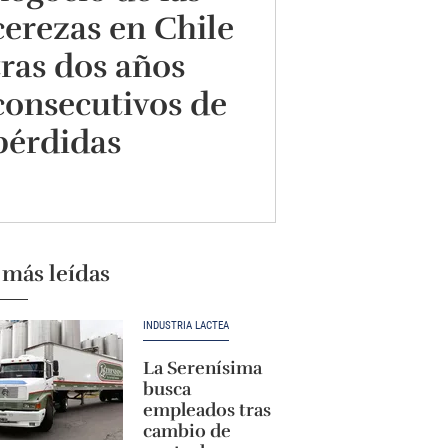
cerezas en Chile
tras dos años
consecutivos de
pérdidas
 más leídas
INDUSTRIA LÁCTEA
La Serenísima
busca
empleados tras
cambio de