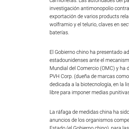
camionetas. Las autoridades del p
investigación antimonopolio contra 
exportación de varios products rel
wolframio y el telurio, claves en se
baterías.
El Gobierno chino ha presentado 
estadounidenses ante el mecanismo
Mundial del Comercio (OMC) y ha d
PVH Corp. (dueña de marcas como To
dedicada a la biotecnología, en la li
libre para imponer medias punitiva
La ráfaga de medidas china ha sido
anuncios de los organismos compet
Estado (el Gobierno chino), para la