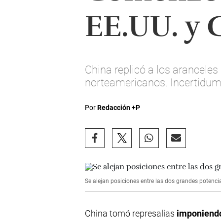
EE.UU. y 
China replicó a los arancel
norteamericanos. Incertidum
Por
Redacción +P
Se alejan posiciones entre las dos grandes potenc
China tomó represalias
imponiendo