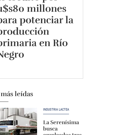
u$s80 millones
para potenciar la
producción
primaria en Río
Negro
 más leídas
INDUSTRIA LÁCTEA
La Serenísima
busca
empleados tras