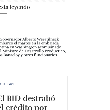
está leyendo
ATO CLAVE
El BID destrabó
el crédito por