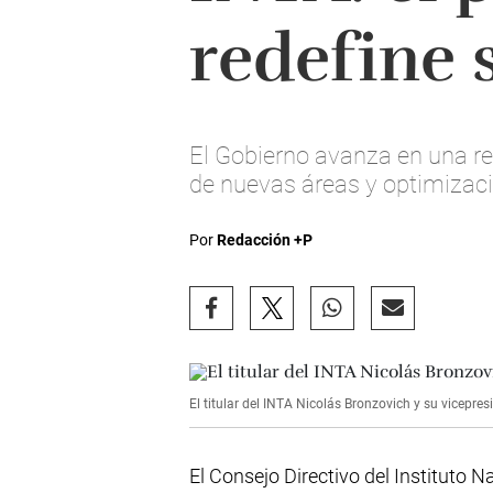
redefine 
El Gobierno avanza en una re
de nuevas áreas y optimizaci
Por
Redacción +P
El titular del INTA Nicolás Bronzovich y su vicepre
El Consejo Directivo del Instituto 