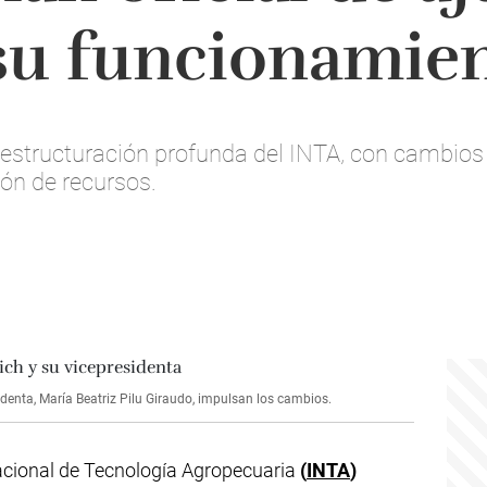
su funcionamie
estructuración profunda del INTA, con cambios
ón de recursos.
sidenta, María Beatriz Pilu Giraudo, impulsan los cambios.
Nacional de Tecnología Agropecuaria
(
INTA
)