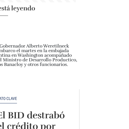
está leyendo
ATO CLAVE
El BID destrabó
el crédito por