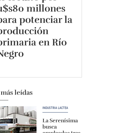
u$s80 millones
para potenciar la
producción
primaria en Río
Negro
 más leídas
INDUSTRIA LÁCTEA
La Serenísima
busca
empleados tras