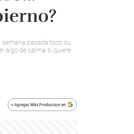
bierno?
 la semana pasada toco su
er algo de calma si quiere
+ Agregar Más Produccion en