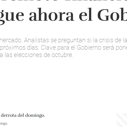
ue ahora el Go
ercado. Analistas se preguntan si la crisis de
 próximos días. Clave para el Gobierno será pon
 a las elecciones de octubre.
mingo.