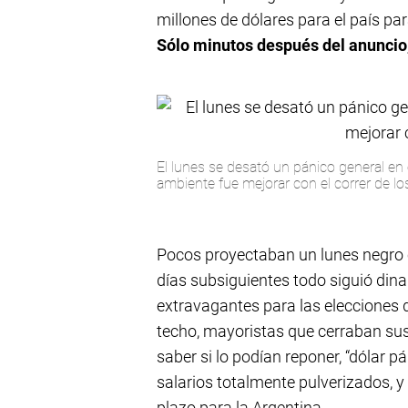
millones de dólares para el país pa
Sólo minutos después del anuncio, 
El lunes se desató un pánico general en 
ambiente fue mejorar con el correr de los
Pocos proyectaban un lunes negro 
días subsiguientes todo siguió din
extravagantes para las elecciones 
techo, mayoristas que cerraban sus
saber si lo podían reponer, “dólar p
salarios totalmente pulverizados, y 
plazo para la Argentina.