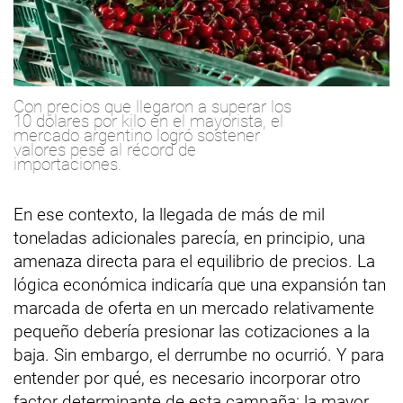
Con precios que llegaron a superar los
10 dólares por kilo en el mayorista, el
mercado argentino logró sostener
valores pese al récord de
importaciones.
En ese contexto, la llegada de más de mil
toneladas adicionales parecía, en principio, una
amenaza directa para el equilibrio de precios. La
lógica económica indicaría que una expansión tan
marcada de oferta en un mercado relativamente
pequeño debería presionar las cotizaciones a la
baja. Sin embargo, el derrumbe no ocurrió. Y para
entender por qué, es necesario incorporar otro
factor determinante de esta campaña: la mayor