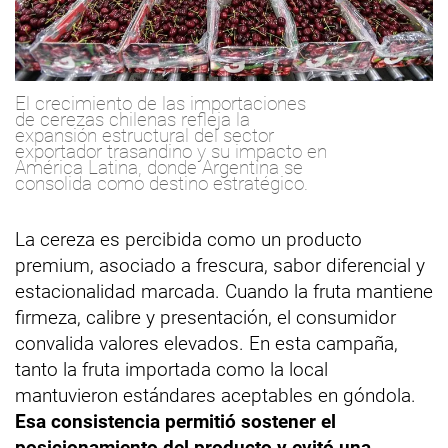
El crecimiento de las importaciones
de cerezas chilenas refleja la
expansión estructural del sector
exportador trasandino y su impacto en
América Latina, donde Argentina se
consolida como destino estratégico.
La cereza es percibida como un producto
premium, asociado a frescura, sabor diferencial y
estacionalidad marcada. Cuando la fruta mantiene
firmeza, calibre y presentación, el consumidor
convalida valores elevados. En esta campaña,
tanto la fruta importada como la local
mantuvieron estándares aceptables en góndola.
Esa consistencia permitió sostener el
posicionamiento del producto y evitó una