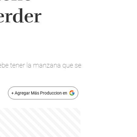
erder
debe tener la manzana que se
+ Agregar Más Produccion en