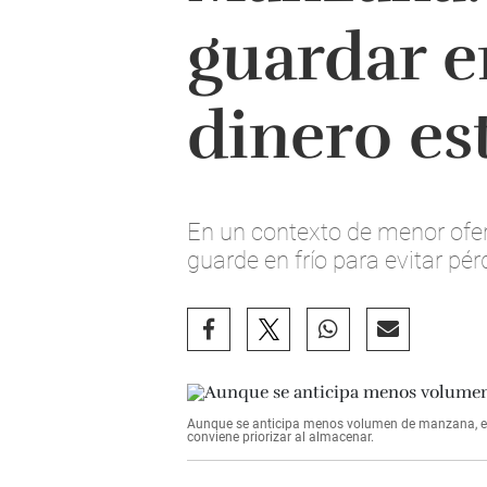
guardar e
dinero es
En un contexto de menor ofer
guarde en frío para evitar p
Aunque se anticipa menos volumen de manzana, el 
conviene priorizar al almacenar.