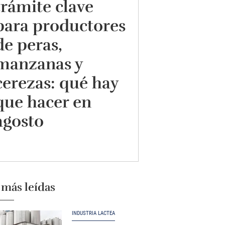
trámite clave
para productores
de peras,
manzanas y
cerezas: qué hay
que hacer en
agosto
 más leídas
INDUSTRIA LÁCTEA