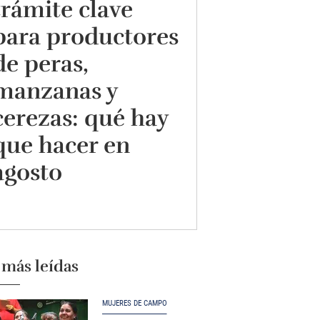
trámite clave
para productores
de peras,
manzanas y
cerezas: qué hay
que hacer en
agosto
 más leídas
MUJERES DE CAMPO