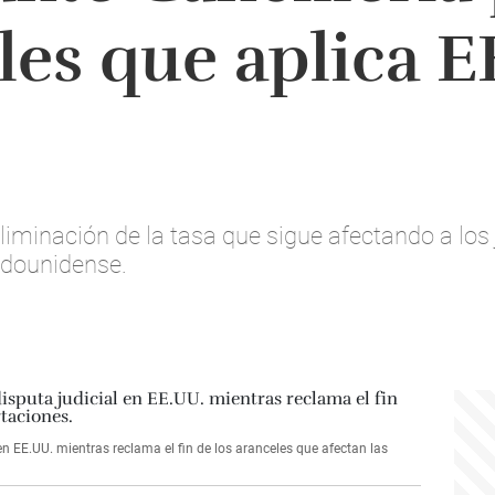
les que aplica E
eliminación de la tasa que sigue afectando a lo
dounidense.
 en EE.UU. mientras reclama el fin de los aranceles que afectan las