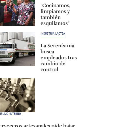
"Cocinamos,
limpiamos y
también
esquilamos"
INDUSTRIA LÁCTEA
La Serenísima
busca
empleados tras
cambio de
control
NSUMO INTERNO
rveceros artesanales pide bajar