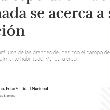
ada se acerca a 
ción
urá, una de las grandes deudas con el campo de
nalmente habilitado. Ver para creer.
dad Nacional