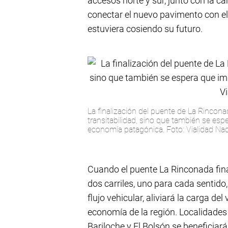
accesos norte y sur, junto con la car
conectar el nuevo pavimento con el
estuviera cosiendo su futuro.
La finalización del puente de La Rincona
transitabilidad, sino que también se esp
economía patagónica. Foto: Vialidad Nac
Cuando el puente La Rinconada fina
dos carriles, uno para cada sentido,
flujo vehicular, aliviará la carga de
economía de la región. Localidades
Bariloche y El Bolsón se beneficia