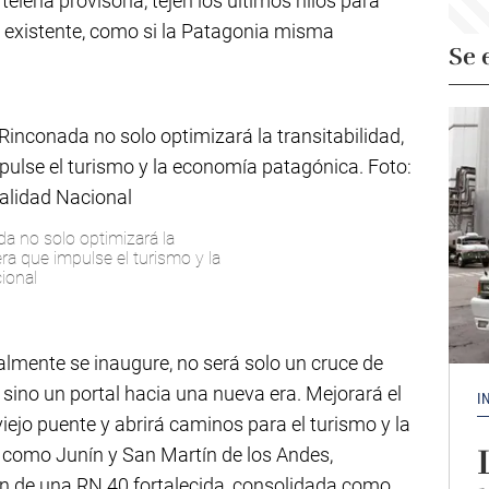
telería provisoria, tejen los últimos hilos para
 existente, como si la Patagonia misma
Se 
da no solo optimizará la
era que impulse el turismo y la
ional
lmente se inaugure, no será solo un cruce de
 sino un portal hacia una nueva era. Mejorará el
I
l viejo puente y abrirá caminos para el turismo y la
 como Junín y San Martín de los Andes,
rán de una RN 40 fortalecida, consolidada como