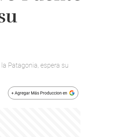
su
 la Patagonia, espera su
+ Agregar Más Produccion en