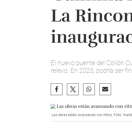
La Rincon
inaugura
El nuevo puente del Collón C
relevo. En 2025, podría ser fi
Las obras están avanzando con ritmo. Foto: Viali