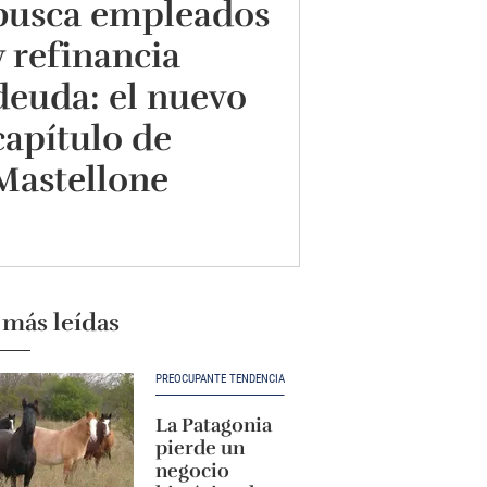
busca empleados
y refinancia
deuda: el nuevo
capítulo de
Mastellone
 más leídas
PREOCUPANTE TENDENCIA
La Patagonia
pierde un
negocio