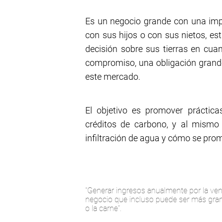
Es un negocio grande con una impli
con sus hijos o con sus nietos, e
decisión sobre sus tierras en cua
compromiso, una obligación grande 
este mercado.
El objetivo es promover práctic
créditos de carbono, y al mism
infiltración de agua y cómo se pro
"Generar ingresos anualmente por la ven
negocio que incluso puede ser más grand
o la carne".