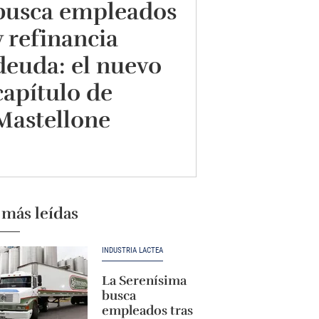
busca empleados
y refinancia
deuda: el nuevo
capítulo de
Mastellone
 más leídas
INDUSTRIA LÁCTEA
La Serenísima
busca
empleados tras