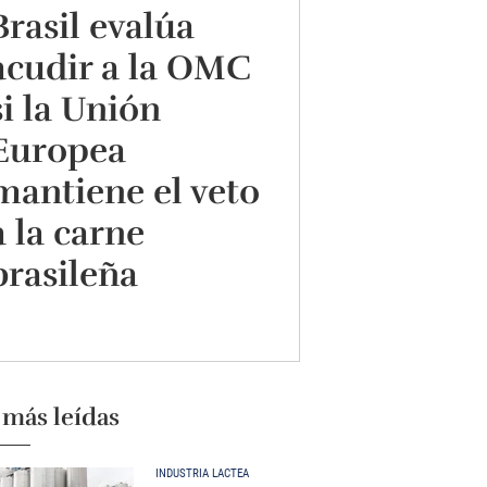
Brasil evalúa
acudir a la OMC
si la Unión
Europea
mantiene el veto
a la carne
brasileña
 más leídas
INDUSTRIA LÁCTEA