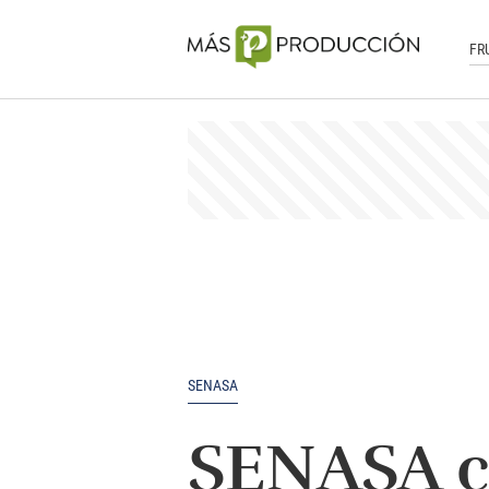
FR
SENASA
SENASA co