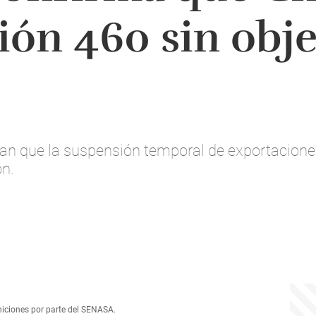
ción 460 sin obj
an que la suspensión temporal de exportacione
ón.
niciones por parte del SENASA.