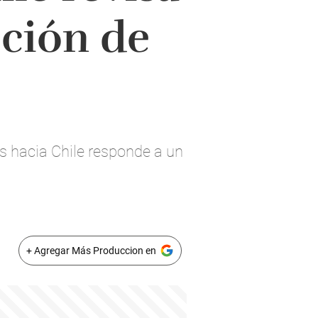
eción de
s hacia Chile responde a un
+ Agregar Más Produccion en