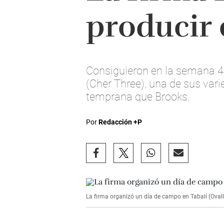
producir e
Consiguieron en la semana 4
(Cher Three), una de sus var
temprana que Brooks.
Por
Redacción +P
La firma organizó un día de campo en Tabalí (Oval