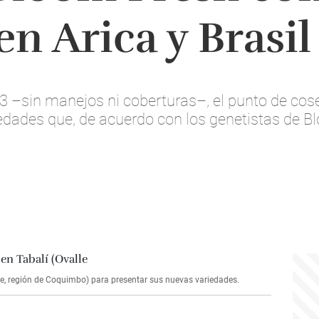
n Arica y Brasil
3 –sin manejos ni coberturas–, el punto de co
iedades que, de acuerdo con los genetistas de 
le, región de Coquimbo) para presentar sus nuevas variedades.