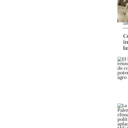
CO
Ce
im
la