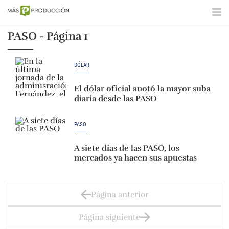
PASO - Página 1
DÓLAR
El dólar oficial anotó la mayor suba
diaria desde las PASO
PASO
A siete días de las PASO, los
mercados ya hacen sus apuestas
Página anterior
Página siguiente