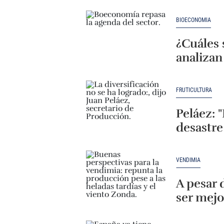
BIOECONOMÍA
¿Cuáles 
analiza
FRUTICULTURA
Peláez: 
desastre
VENDIMIA
A pesar 
ser mejo