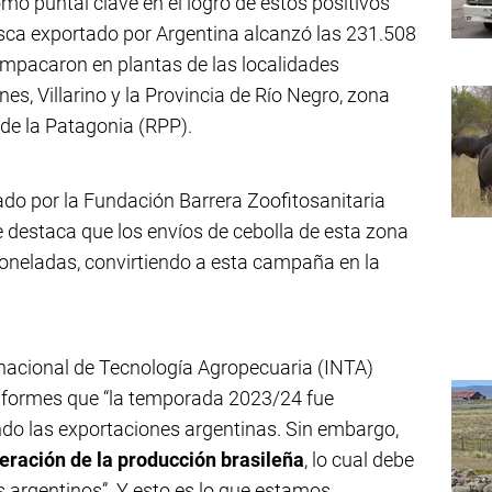
omo puntal clave en el logro de estos positivos
sca exportado por Argentina alcanzó las 231.508
 empacaron en plantas de las localidades
, Villarino y la Provincia de Río Negro, zona
de la Patagonia (RPP).
ado por la Fundación Barrera Zoofitosanitaria
destaca que los envíos de cebolla de esta zona
toneladas, convirtiendo a esta campaña en la
o nacional de Tecnología Agropecuaria (INTA)
informes que “la temporada 2023/24 fue
ando las exportaciones argentinas. Sin embargo,
eración de la producción brasileña
, lo cual debe
s argentinos”. Y esto es lo que estamos