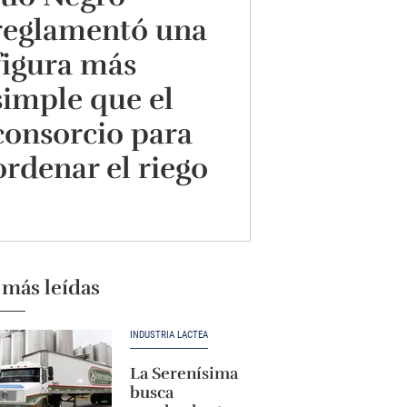
reglamentó una
figura más
simple que el
consorcio para
ordenar el riego
 más leídas
INDUSTRIA LÁCTEA
La Serenísima
busca