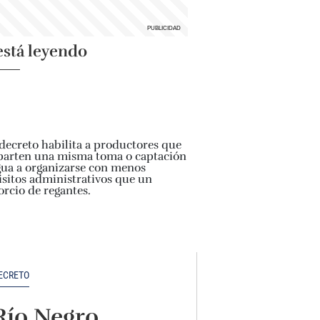
está leyendo
ECRETO
Río Negro