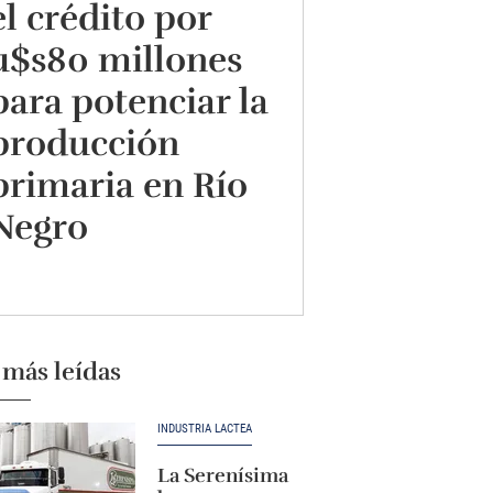
el crédito por
u$s80 millones
para potenciar la
producción
primaria en Río
Negro
 más leídas
INDUSTRIA LÁCTEA
La Serenísima