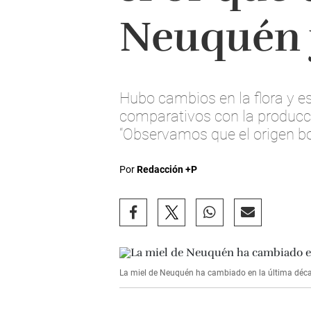
Neuquén y
Hubo cambios en la flora y es
comparativos con la producci
“Observamos que el origen bot
Por
Redacción +P
La miel de Neuquén ha cambiado en la última déc