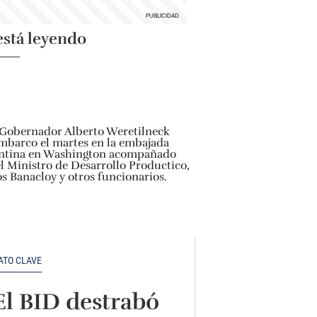
está leyendo
ATO CLAVE
El BID destrabó