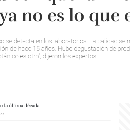
a no es lo que 
o se detecta en los laboratorios. La calidad se m
ón de hace 15 años. Hubo degustación de produ
ánico es otro”, dijeron los expertos.
ada.