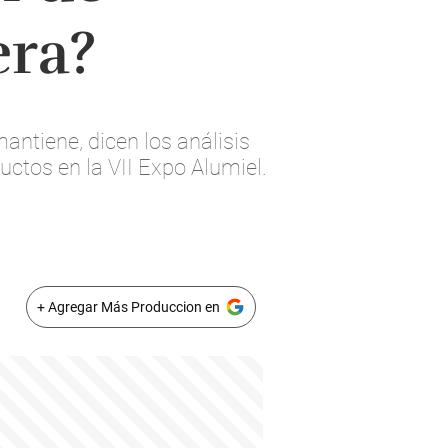
era?
antiene, dicen los análisis
ctos en la VII Expo Alumiel.
+ Agregar Más Produccion en